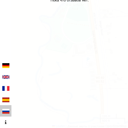
100 m
500 ft
Leaflet
|
Данные карты © участники OpenStreetMap