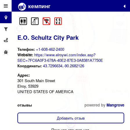
кемпинг
+
−
E.O. Schultz City Park
Телефон:
+1-608-462-2400
Website:
https://www.elroywi.com/index.asp?
SEC=7FC6A0F3-678A-40E2-87E3-0A8381A7750E
Координаты:
43.7296634,-90.2682126
Адрес:
301 South Main Street
Elroy, 53929
UNITED STATES OF AMERICA
отзывы
powered by
Mangrove
Добавить отзыв
Пока что отзывов нет.