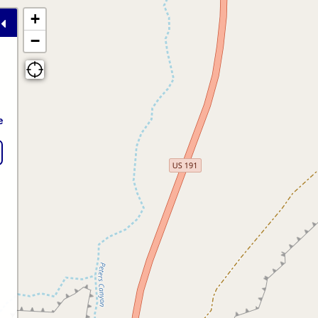
+
−
e