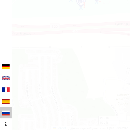
200 m
500 ft
Leaflet
|
Данные карты © участники OpenStreetMap