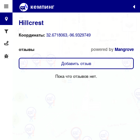
кемпинг
+
−
Hillcrest
Координаты:
32.6718063,-96.9329749
отзывы
powered by
Mangrove
Добавить отзыв
Пока что отзывов нет.
2
2