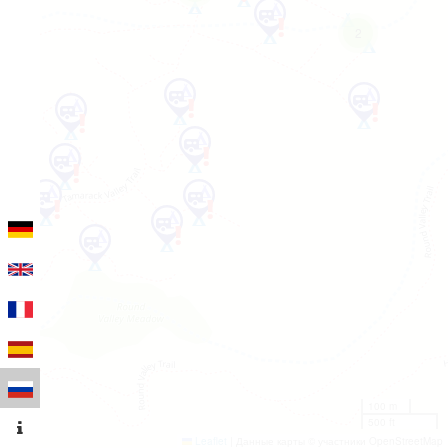
2
100 m
500 ft
Leaflet
|
Данные карты © участники OpenStreetMap