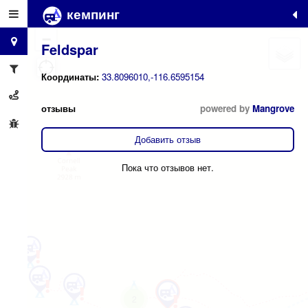
кемпинг
+
−
Feldspar
Координаты:
33.8096010,-116.6595154
отзывы
powered by
Mangrove
Добавить отзыв
Пока что отзывов нет.
2