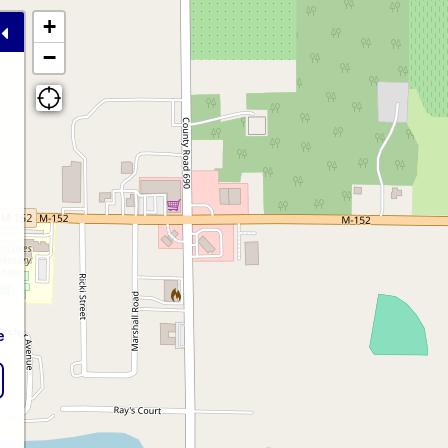
+
−
e