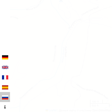
100 m
500 ft
Leaflet
|
Данные карты © участники OpenStreetMap