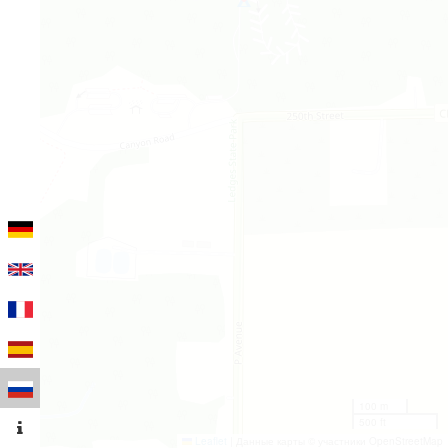
100 m
500 ft
Leaflet
|
Данные карты © участники OpenStreetMap