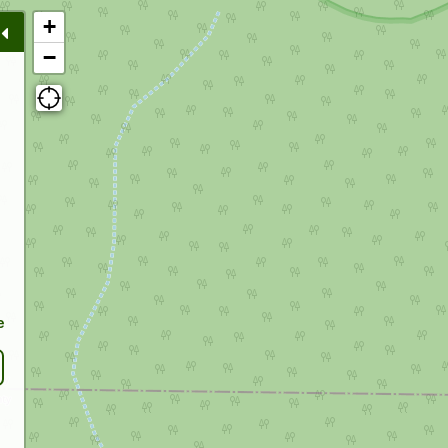
+
−
e