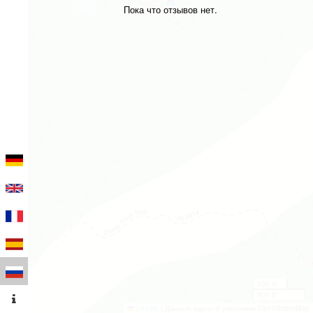
Пока что отзывов нет.
100 m
500 ft
Leaflet
|
Данные карты © участники OpenStreetMap