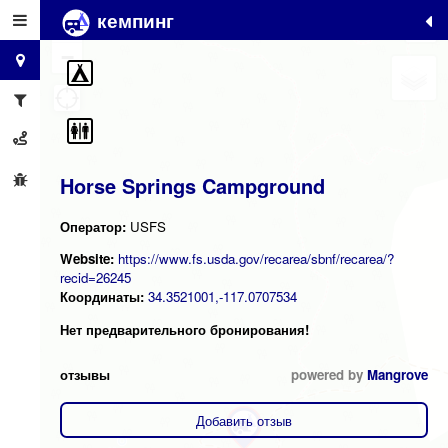
кемпинг
+
−
Horse Springs Campground
Оператор:
USFS
Website:
https://www.fs.usda.gov/recarea/sbnf/recarea/?
recid=26245
Координаты:
34.3521001,-117.0707534
Нет предварительного бронирования!
отзывы
powered by
Mangrove
Добавить отзыв