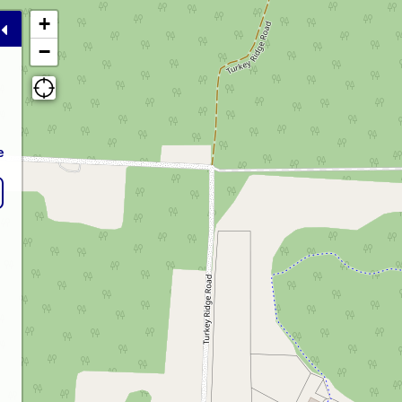
+
−
e