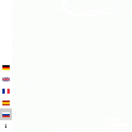
100 m
500 ft
Leaflet
|
Данные карты © участники OpenStreetMap