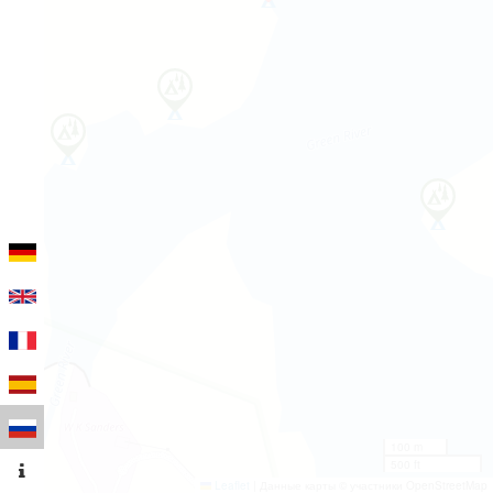
100 m
500 ft
Leaflet
|
Данные карты © участники OpenStreetMap