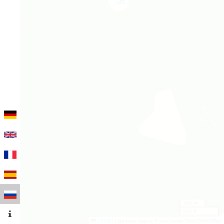
100 m
500 ft
Leaflet
|
Данные карты © участники OpenStreetMap