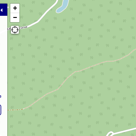
+
−
e