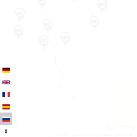
100 m
500 ft
Leaflet
|
Данные карты © участники OpenStreetMap