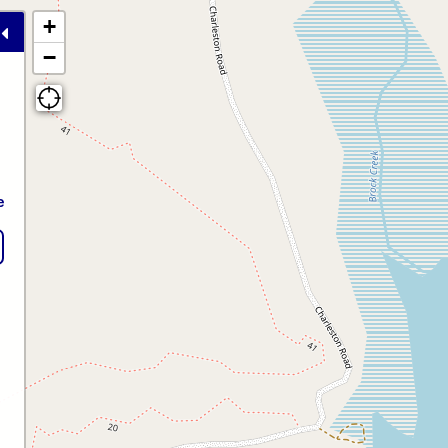
+
−
e