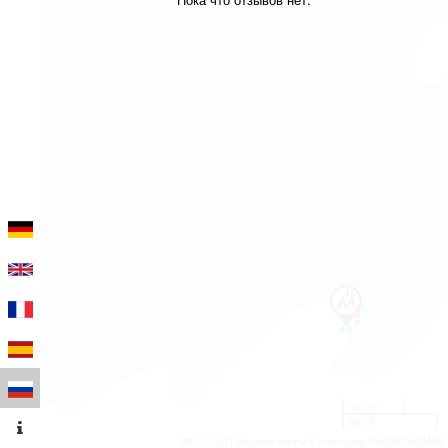
100 m
500 ft
Leaflet
|
Данные карты © участники OpenStreetMap