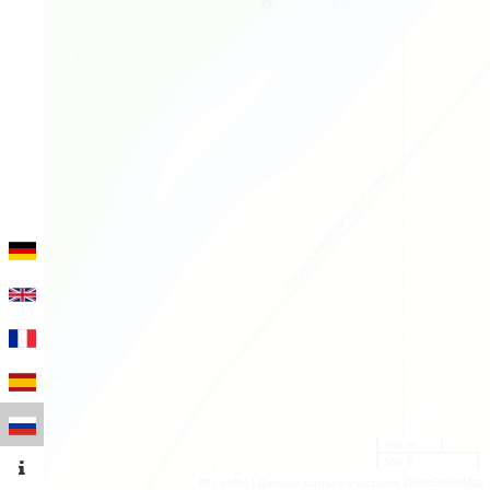
100 m
500 ft
Leaflet
|
Данные карты © участники OpenStreetMap