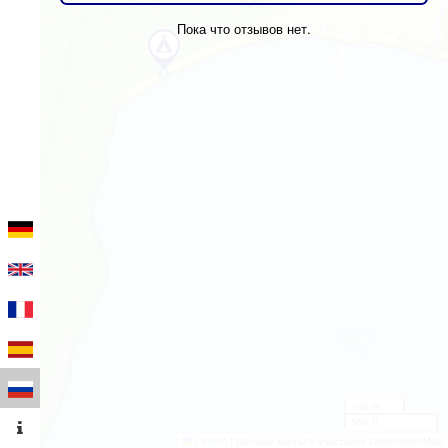
Пока что отзывов нет.
100 m
500 ft
Leaflet
|
Данные карты © участники OpenStreetMap