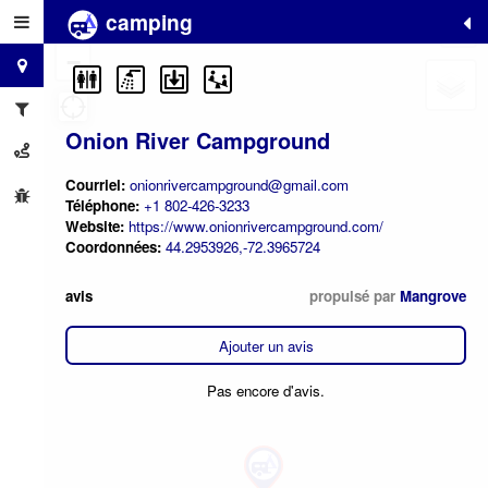
camping
+
−
Onion River Campground
Courriel:
onionrivercampground@gmail.com
Téléphone:
+1 802-426-3233
Website:
https://www.onionrivercampground.com/
Coordonnées:
44.2953926,-72.3965724
avis
propulsé par
Mangrove
Ajouter un avis
Pas encore d'avis.