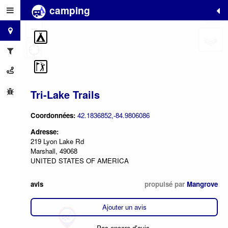
camping
+
−
Tri-Lake Trails
Coordonnées:
42.1836852,-84.9806086
Adresse:
219 Lyon Lake Rd
Marshall, 49068
UNITED STATES OF AMERICA
avis
propulsé par
Mangrove
Ajouter un avis
Pas encore d'avis.