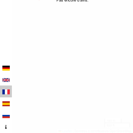
100 m
500 ft
Leaflet
|
Données © contributeurs OpenStreetMap