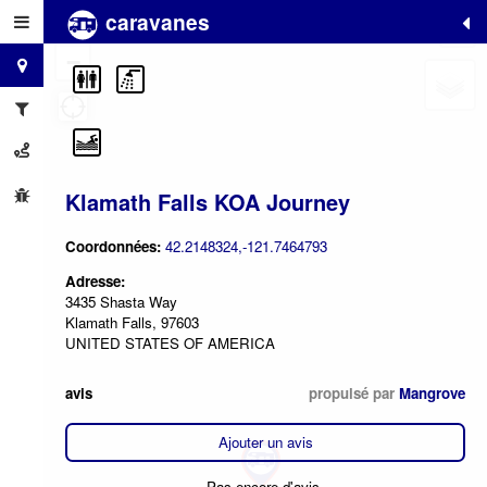
caravanes
+
−
Klamath Falls KOA Journey
Coordonnées:
42.2148324,-121.7464793
Adresse:
3435 Shasta Way
Klamath Falls, 97603
UNITED STATES OF AMERICA
avis
propulsé par
Mangrove
Ajouter un avis
Pas encore d'avis.