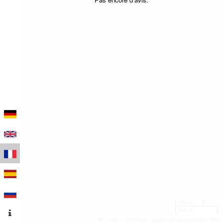
100 m
500 ft
Leaflet
|
Données © contributeurs OpenStreetMap