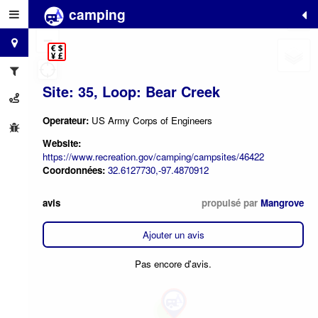
camping
+
−
Site: 35, Loop: Bear Creek
Operateur:
US Army Corps of Engineers
Website:
https://www.recreation.gov/camping/campsites/46422
Coordonnées:
32.6127730,-97.4870912
avis
propulsé par
Mangrove
Ajouter un avis
Pas encore d'avis.
7