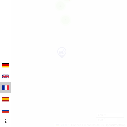
4
4
200 m
500 ft
Leaflet
|
Données © contributeurs OpenStreetMap