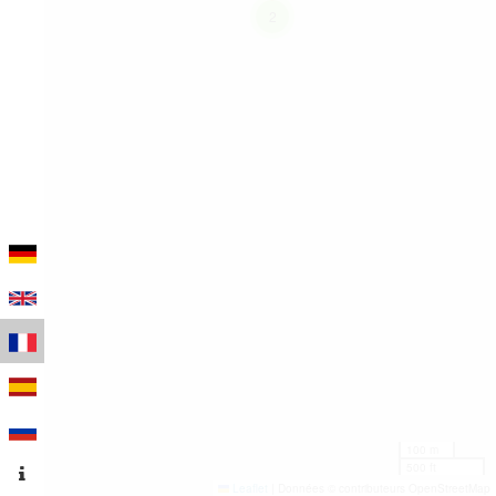
2
100 m
500 ft
Leaflet
|
Données © contributeurs OpenStreetMap