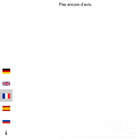
Pas encore d'avis.
100 m
500 ft
Leaflet
|
Données © contributeurs OpenStreetMap