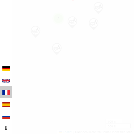
2
100 m
500 ft
Leaflet
|
Données © contributeurs OpenStreetMap