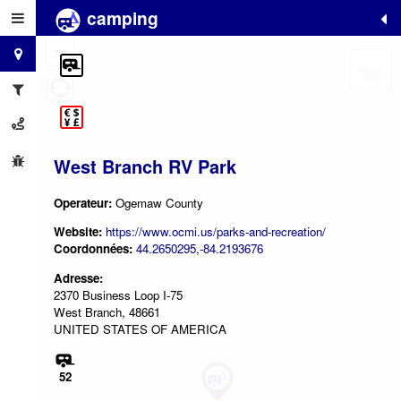
camping
+
−
West Branch RV Park
Operateur:
Ogemaw County
Website:
https://www.ocmi.us/parks-and-recreation/
Coordonnées:
44.2650295,-84.2193676
Adresse:
2370 Business Loop I-75
West Branch, 48661
UNITED STATES OF AMERICA
52