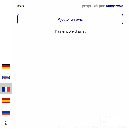
avis
propulsé par
Mangrove
Ajouter un avis
Pas encore d'avis.
100 m
500 ft
Leaflet
|
Données © contributeurs OpenStreetMap