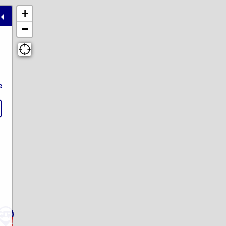
+
−
e