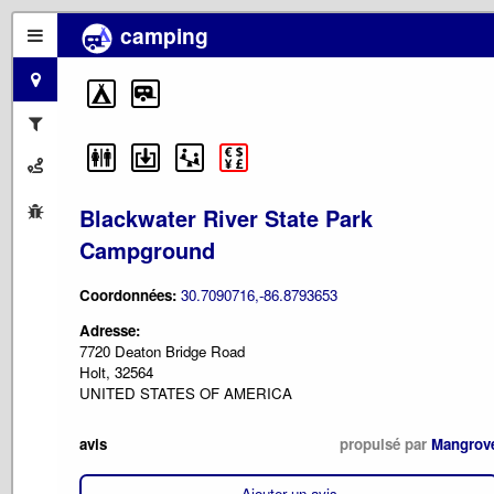
camping
Blackwater River State Park
Campground
Coordonnées:
30.7090716,-86.8793653
Adresse:
7720 Deaton Bridge Road
Holt, 32564
UNITED STATES OF AMERICA
avis
propulsé par
Mangrov
Ajouter un avis