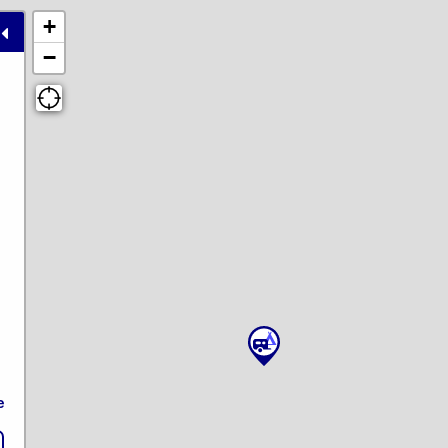
+
−
e