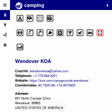
camping
+
−
Wendover KOA
Courriel:
wendoverkoa@yahoo.com
Téléphone:
+1-775-664-3221
Website:
https://koa.com/campgrounds/wendover/
Coordonnées:
40.7353148,-114.0670425
Adresse:
651 North Camper Drive
Wendover, 89883
UNITED STATES OF AMERICA