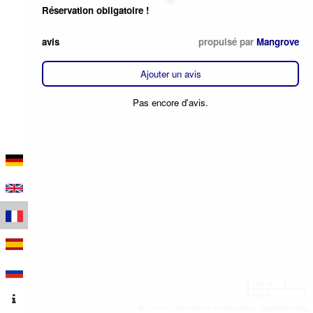
Réservation obligatoire !
avis
propulsé par
Mangrove
Ajouter un avis
Pas encore d'avis.
100 m
500 ft
Leaflet
|
Données © contributeurs OpenStreetMap