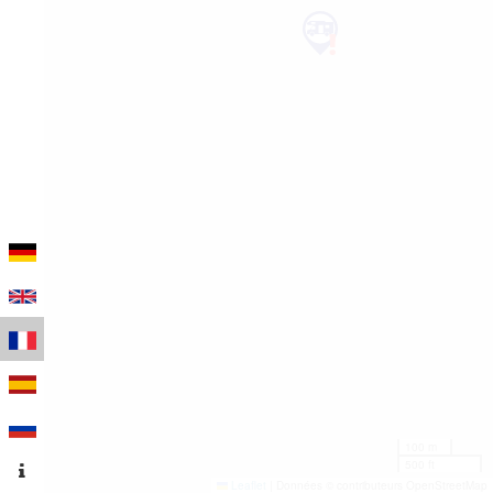
100 m
500 ft
Leaflet
|
Données © contributeurs OpenStreetMap