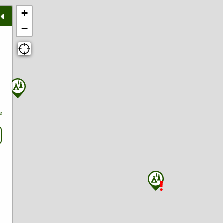
+
−
e