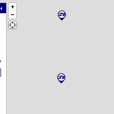
+
−
e