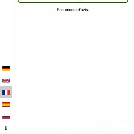
Pas encore d'avis.
100 m
500 ft
Leaflet
|
Données © contributeurs OpenStreetMap