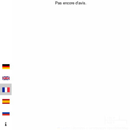
Pas encore d'avis.
100 m
500 ft
Leaflet
|
Données © contributeurs OpenStreetMap