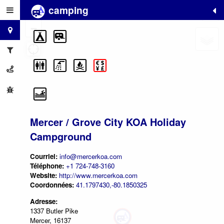
camping
+
−
Mercer / Grove City KOA Holiday
Campground
Courriel:
info@mercerkoa.com
Téléphone:
+1 724-748-3160
Website:
http://www.mercerkoa.com
Coordonnées:
41.1797430,-80.1850325
Adresse:
1337 Butler Pike
Mercer, 16137