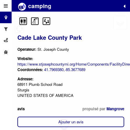
camping
+
−
Cade Lake County Park
Operateur:
St. Joseph County
Website:
https://www.stjosephcountymi.org/Home/Components/FacilityDirect
Coordonnées:
41.7969380,-85.3677689
Adresse:
68911 Plumb School Road
Sturgis
UNITED STATES OF AMERICA
avis
propulsé par
Mangrove
Ajouter un avis