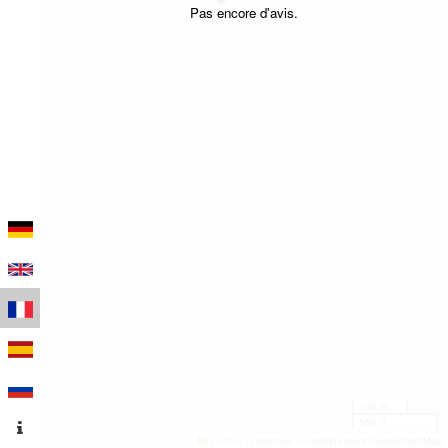
Pas encore d'avis.
100 m
500 ft
Leaflet
|
Données © contributeurs OpenStreetMap