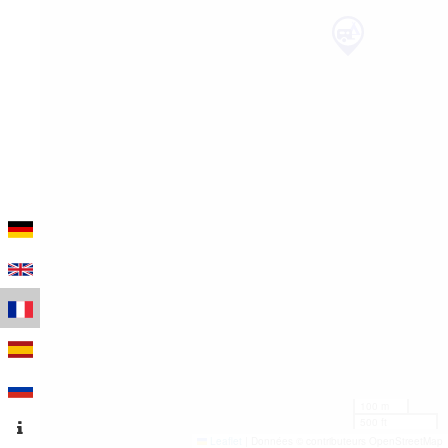
100 m
500 ft
Leaflet
|
Données © contributeurs OpenStreetMap