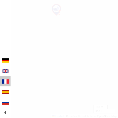
100 m
500 ft
Leaflet
|
Données © contributeurs OpenStreetMap