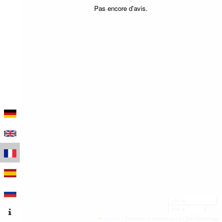
Pas encore d'avis.
200 m
500 ft
Leaflet
|
Données © contributeurs OpenStreetMap