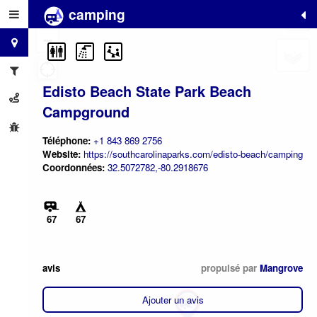
camping
+
−
Edisto Beach State Park Beach
Campground
Téléphone:
+1 843 869 2756
Website:
https://southcarolinaparks.com/edisto-beach/camping
Coordonnées:
32.5072782,-80.2918676
67
67
avis
propulsé par
Mangrove
Ajouter un avis