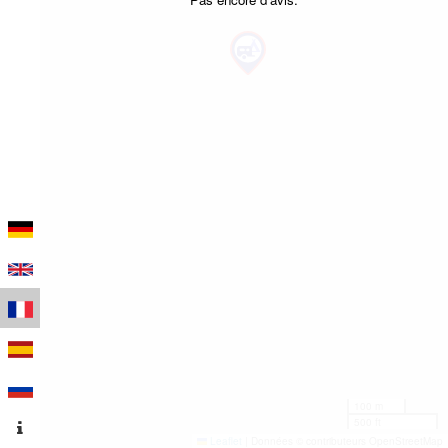
100 m
500 ft
Leaflet
|
Données © contributeurs OpenStreetMap