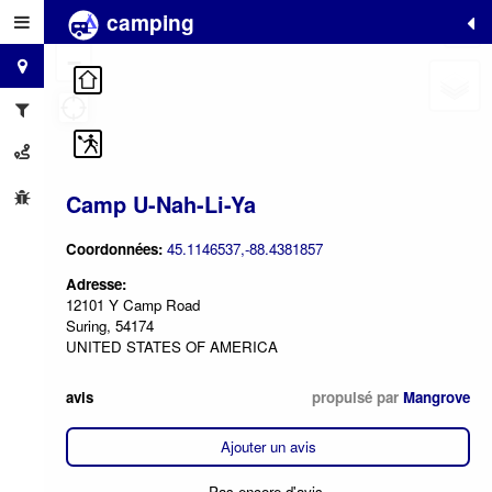
camping
+
−
Camp U-Nah-Li-Ya
Coordonnées:
45.1146537,-88.4381857
Adresse:
12101 Y Camp Road
Suring, 54174
UNITED STATES OF AMERICA
avis
propulsé par
Mangrove
Ajouter un avis
Pas encore d'avis.