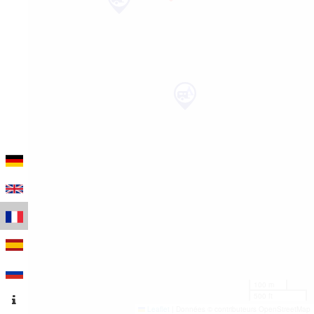
100 m
500 ft
Leaflet
|
Données © contributeurs OpenStreetMap