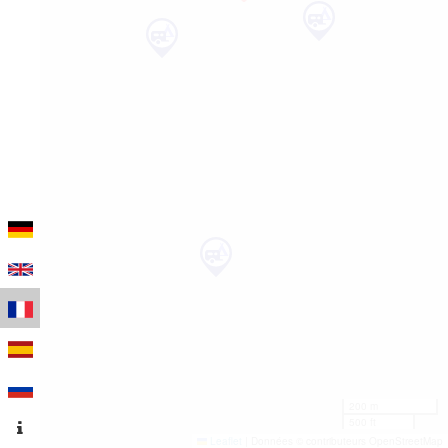
200 m
500 ft
Leaflet
|
Données © contributeurs OpenStreetMap