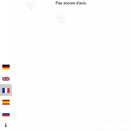
Pas encore d'avis.
100 m
500 ft
Leaflet
|
Données © contributeurs OpenStreetMap