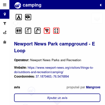
camping
+
−
Newport News Park campground - E
Loop
Operateur:
Newport News Parks and Recreation
Website:
https://www.newport-news.org/visitors/things-to-
do/outdoors-and-recreation/camping/
Coordonnées:
37.1870463,-76.5476894
avis
propulsé par
Mangrove
Ajouter un avis