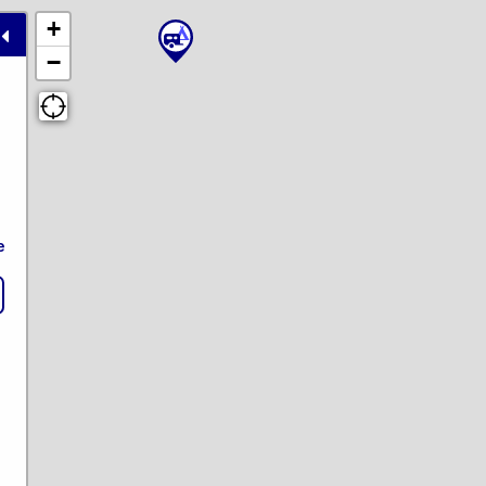
+
−
e