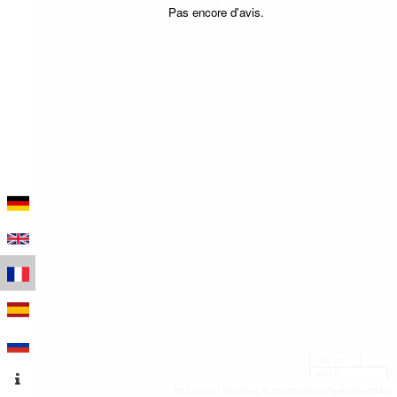
Pas encore d'avis.
100 m
500 ft
Leaflet
|
Données © contributeurs OpenStreetMap