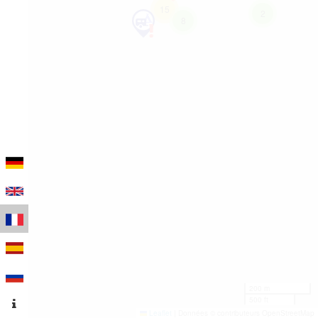
15
2
8
200 m
500 ft
Leaflet
|
Données © contributeurs OpenStreetMap