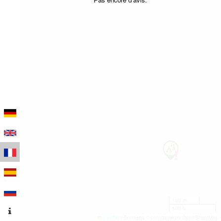
100 m
500 ft
Leaflet
|
Données © contributeurs OpenStreetMap