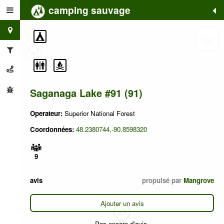
camping sauvage
+
−
Saganaga Lake #91 (91)
Operateur:
Superior National Forest
Coordonnées:
48.2380744,-90.8598320
9
avis
propulsé par
Mangrove
Ajouter un avis
Pas encore d'avis.