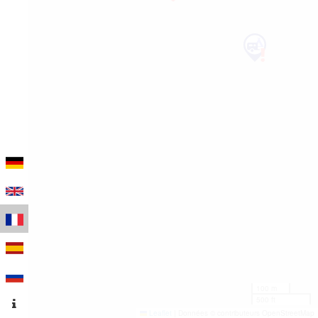
100 m
500 ft
Leaflet
|
Données © contributeurs OpenStreetMap