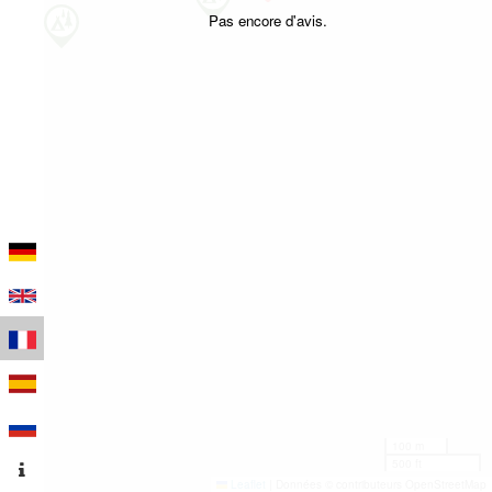
Pas encore d'avis.
100 m
500 ft
Leaflet
|
Données © contributeurs OpenStreetMap